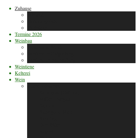
Zuhause
Wir sind …
Stellenangebote
Eindrücke
Termine 2026
Weinbau
Weinbau in Werder
Werderaner Galgenberg
Werderaner Wachtelberg
Weintiene
Kelterei
Wein
unsere Rebsorten
Sauvignac (Calinda)
Müller-Thurgau
Saphira
Sauvignon Blanc
Kernling
Dornfelder
Regent
Pinotin