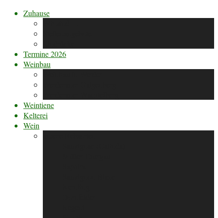
Zuhause
Wir sind …
Stellenangebote
Eindrücke
Termine 2026
Weinbau
Weinbau in Werder
Werderaner Galgenberg
Werderaner Wachtelberg
Weintiene
Kelterei
Wein
unsere Rebsorten
Sauvignac (Calinda)
Müller-Thurgau
Saphira
Sauvignon Blanc
Kernling
Dornfelder
Regent
Pinotin