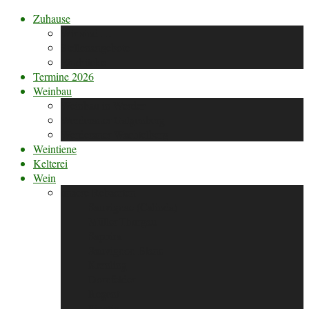
Zuhause
Wir sind …
Stellenangebote
Eindrücke
Termine 2026
Weinbau
Weinbau in Werder
Werderaner Galgenberg
Werderaner Wachtelberg
Weintiene
Kelterei
Wein
unsere Rebsorten
Sauvignac (Calinda)
Müller-Thurgau
Saphira
Sauvignon Blanc
Kernling
Dornfelder
Regent
Pinotin