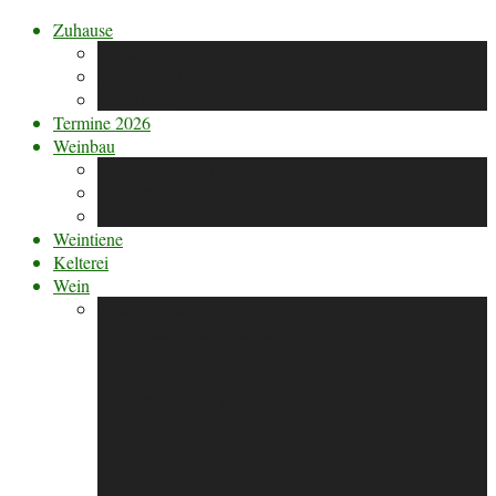
Zuhause
Wir sind …
Stellenangebote
Eindrücke
Termine 2026
Weinbau
Weinbau in Werder
Werderaner Galgenberg
Werderaner Wachtelberg
Weintiene
Kelterei
Wein
unsere Rebsorten
Sauvignac (Calinda)
Müller-Thurgau
Saphira
Sauvignon Blanc
Kernling
Dornfelder
Regent
Pinotin